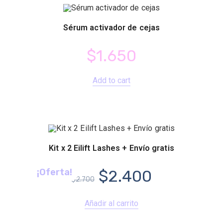
Sérum activador de cejas
$
1.650
Add to cart
Kit x 2 Eilift Lashes + Envío gratis
$
2.400
¡Oferta!
$
2.700
Añadir al carrito