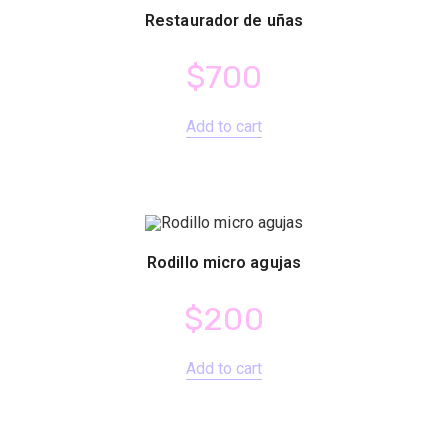
Restaurador de uñas
$
700
Add to cart
Rodillo micro agujas
$
200
Add to cart